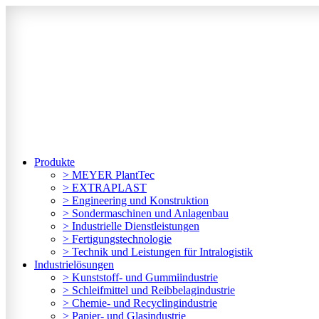
Zum
Inhalt
springen
Produkte
> MEYER PlantTec
> EXTRAPLAST
> Engineering und Konstruktion
> Sondermaschinen und Anlagenbau
> Industrielle Dienstleistungen
> Fertigungstechnologie
> Technik und Leistungen für Intralogistik
Industrielösungen
> Kunststoff- und Gummiindustrie
> Schleifmittel und Reibbelagindustrie
> Chemie- und Recyclingindustrie
> Papier- und Glasindustrie